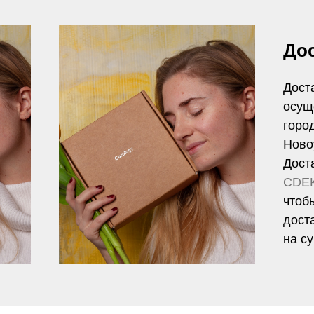
До
Дост
осущ
горо
Ново
Дост
CDE
чтоб
доста
на с