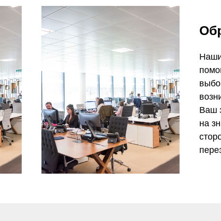
Об
Наши
помо
выбо
возн
Ваш 
на з
стор
пере