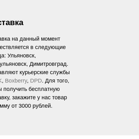
ставка
авка на данный момент
ествляется в следующие
да: Ульяновск,
ульяновск, Димитровград.
авляют курьерские службы
K
,
Boxberry
,
DPD
. Для того,
ы получить бесплатную
вку, закажите у нас товар
умму от 3000 рублей.